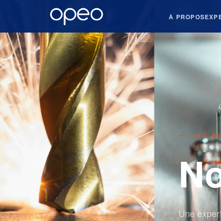
À PROPOS
EXP
OÙ N
No
Une expert