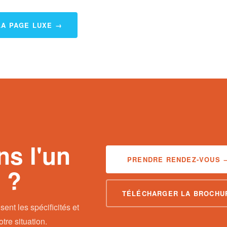
LA PAGE LUXE →
s l'un
PRENDRE RENDEZ-VOUS 
 ?
TÉLÉCHARGER LA BROCHU
sent les spécificités et
re situation.