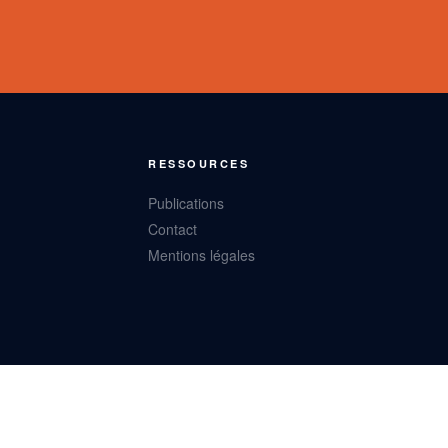
RESSOURCES
Publications
Contact
Mentions légales
Mentions légales
· CGV · Égalité H/F