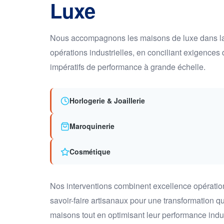
Luxe
Nous accompagnons les maisons de luxe dans la 
opérations industrielles, en conciliant exigences 
impératifs de performance à grande échelle.
+35%
Horlogerie & Joaillerie
CAPACITÉ DE PRODUCTION
Réorganisation d'un atelier de manuf
Maroquinerie
Refonte complète des flux d'assemblage d'un
alliant lean manufacturing et préservation des 
Cosmétique
Nos interventions combinent excellence opération
savoir-faire artisanaux pour une transformation q
maisons tout en optimisant leur performance indus