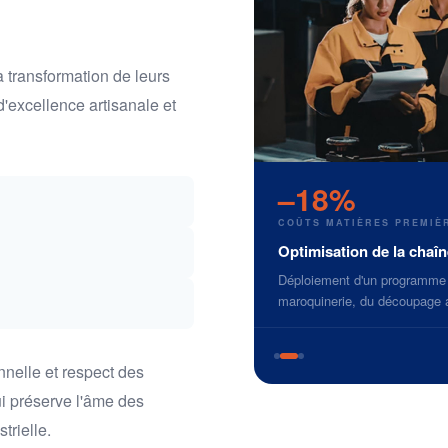
transformation de leurs
d'excellence artisanale et
–18%
COÛTS MATIÈRES PREMIÈ
acture horlogère
Optimisation de la chaîn
e grande maison horlogère suisse,
Déploiement d'un programme d
savoir-faire artisanaux.
maroquinerie, du découpage a
nelle et respect des
ui préserve l'âme des
trielle.