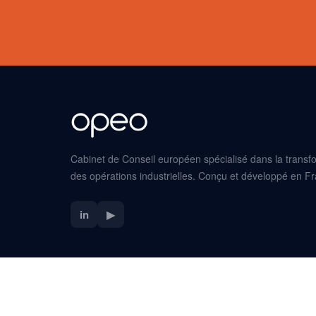
Cabinet de Conseil européen spécialisé dans la transf
des opérations industrielles. Conçu et développé en F
in
▶
@OPEO 2025 · Tous droits réservés