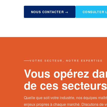
NOUS CONTACTER →
CONSULTER 
VOTRE SECTEUR, NOTRE EXPERTISE
Vous opérez dan
de ces secteurs
Quelle que soit votre industrie, nos équipes maîtri
enjeux propres à chaque marché. Discutons de vot