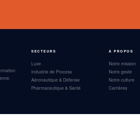
SECTEURS
À PROPOS
Luxe
Notre mission
ormation
Industrie de Process
Notre geste
rance.
Aéronautique & Défense
Notre culture
Pharmaceutique & Santé
Carrières
VOS OPÉRATIONS SONT
STRATÉGIQUES