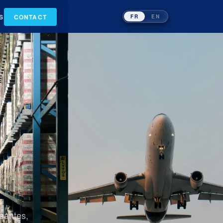
S
CONTACT
FR
EN
geantes,