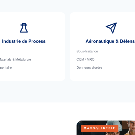
Industrie de Process
Aéronautique & Défens
Sous-traitance
aterials & Métallurgie
OEM / MRO
mentaire
Donneurs d'ordre
MAROQUINERIE