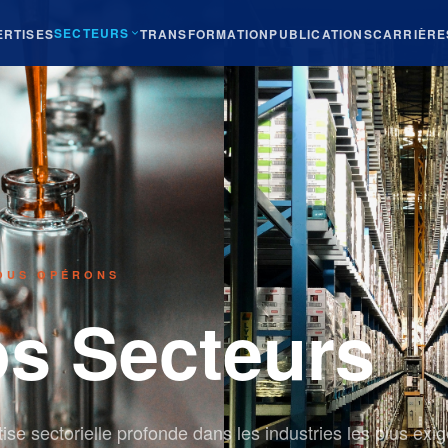
SECTEURS
ERTISES
TRANSFORMATION
PUBLICATIONS
CARRIÈRE
OUS OPÉRONS
s Secteurs
ise sectorielle profonde dans les industries les plus exi